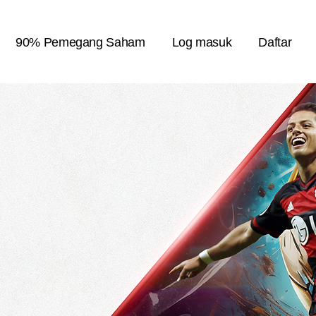
90% Pemegang Saham
Log masuk
Daftar
rmainan
nangan