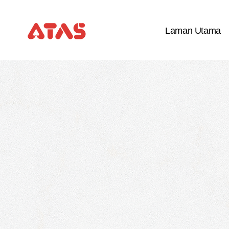
Laman Utama
SUKAN
Tingkatkan Buku Sukan Pe
ATAS Anda Di mana Keme
adalah Cara Hidup!