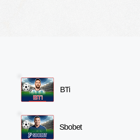
Permainan Panas
BTi
Sbobet
AT