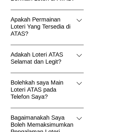
cabutan seperti Magnum Life,
Bermula dengan loteri dalam talian
Supreme Toto, Power Toto dan
Malaysia adalah mudah:1. Layari
Star Toto. Dengan antara muka
Apakah Permainan
https://www.h5atas.my/lottery.2.
mesra pengguna, transaksi
Loteri Yang Tersedia di
Muat turun apl Kasino ATAS untuk
selamat dan apk mudah alih untuk
ATAS?
iOS atau Android.3. Daftar atau log
iOS dan Android, anda boleh
ATAS Lottery menawarkan
masuk ke akaun anda.4. Pilih
bermain pada bila-bila masa, di
permainan loteri popular Malaysia
permainan loteri kegemaran anda,
Adakah Loteri ATAS
mana-mana sahaja—sama ada di
yang digemari rakyat Malaysia,
pilih nombor anda dan letakkan
Selamat dan Legit?
Kuala Lumpur, Pulau Pinang atau
termasuk:· Magnum Life : Pilih 8
pertaruhan anda.
Sabah
Ya, Kasino ATAS ialah platform
nombor untuk peluang mendapat
loteri 2025 yang dipercayai ,
hadiah yang mengubah hidup.·
Bolehkah saya Main
mengutamakan keselamatan
Supreme Toto : Jackpot tinggi
Loteri ATAS pada
pemain dengan:· Transaksi
dengan jadual cabutan yang
Telefon Saya?
Disulitkan : Deposit dan
menarik.· Power Toto & Star Toto :
Sudah tentu! Apk mudah alih
pengeluaran selamat melalui
Loteri pantas dengan
Kasino ATAS membolehkan anda
sistem automatik.· Alat Permainan
Bagaimanakah Saya
kemungkinan besar.
menikmati loteri mudah alih
Bertanggungjawab : Tetapkan
Boleh Memaksimumkan
Malaysia pada peranti iOS atau
belanjawan dan had untuk
Pengalaman Loteri