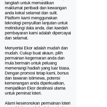
langkah untuk memastikan
maklumat peribadi dan kewangan
anda kekal selamat dan sulit.
Platform kami menggunakan
teknologi penyulitan lanjutan untuk
melindungi data anda, dan kaedah
pembayaran kami adalah dipercayai
dan selamat.
Menyertai Ekor adalah mudah dan
mudah. Cukup buat akaun, pilih
permainan kegemaran anda dan
mula bermain untuk peluang
memenangi hadiah yang luar biasa.
Dengan promosi tetap kami, bonus
dan tawaran istimewa, potensi
kemenangan anda diperkuatkan,
menjadikan Ekor destinasi utama
untuk peminat loteri.
Alami keseronokan permainan loteri