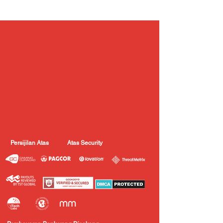
Persijilan Atas
Atas Security