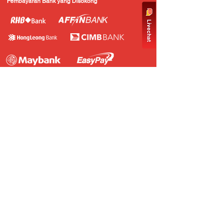
Pembayaran Bank yang Disokong
Perkongsian Atas
Hubungi Kami