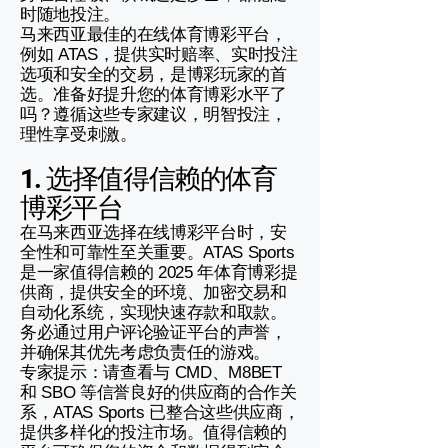
时随地投注。
马来西亚最佳的在线体育博彩平台，
例如 ATAS，提供实时赔率、实时投注
选项和安全的交易，是博彩玩家的首
选。准备好提升您的体育博彩水平了
吗？遵循这些专家建议，明智投注，
理性享受刺激。
1. 选择值得信赖的体育
博彩平台
在马来西亚选择在线博彩平台时，安
全性和可靠性至关重要。ATAS Sports
是一家值得信赖的 2025 年体育博彩提
供商，提供安全的环境、加密交易和
自动化系统，实现快速存款和取款。
务必通过用户评论验证平台的声誉，
并确保其优先考虑负责任的游戏。
专家提示：请查看与 CMD、M8BET
和 SBO 等信誉良好的供应商的合作关
系，ATAS Sports 已整合这些供应商，
提供多样化的投注市场。值得信赖的