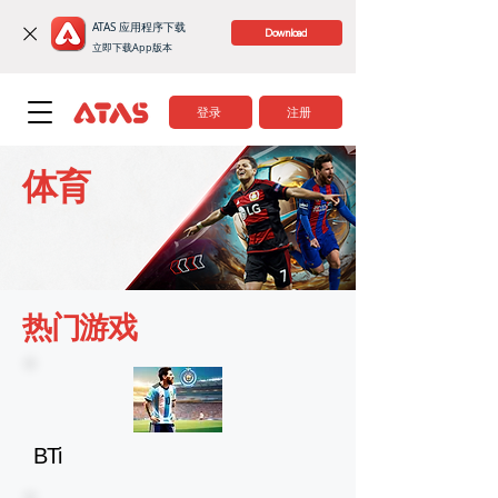
ATAS 应用程序下载
‎ Download
立即下载App版本
登录
注册
体育
热门游戏
BTi