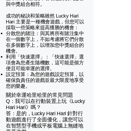
與中獎組合相符。
成功的秘訣和策略雖然 Lucky Hari
Hari 主要是一種機會遊戲，但您可以
採取一些策略來提高獲勝的機會：
分散您的賭注：與其將所有賭注集中
在一個數字上，不如考慮將它們分散
在多個數字上，以增加您中獎組合的
機會。
利用「快速選擇」：「快速選擇」選
項會為您產生隨機數，這可能是個方
便且可能幸運的選擇。
設定預算：為您的遊戲設定預算，以
確保負責任的遊戲並最大限度地享受
您的樂趣。
關於幸運哈里哈里的常見問題
Q：我可以在行動裝置上玩《Lucky
Hari Hari》嗎？
答：是的，Lucky Hari Hari 針對行
動遊戲進行了全面優化，讓您可以
在智慧型手機或平板電腦上無縫地