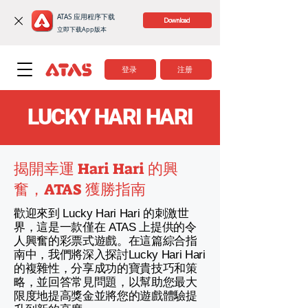
ATAS 应用程序下载
‎ Download
立即下载App版本
登录
注册
LUCKY HARI HARI
揭開幸運 Hari Hari 的興
奮，ATAS 獲勝指南
歡迎來到 Lucky Hari Hari 的刺激世
界，這是一款僅在 ATAS 上提供的令
人興奮的彩票式遊戲。在這篇綜合指
南中，我們將深入探討Lucky Hari Hari
的複雜性，分享成功的寶貴技巧和策
略，並回答常見問題，以幫助您最大
限度地提高獎金並將您的遊戲體驗提