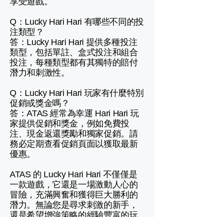
享受遊戲。
Q：Lucky Hari Hari 有哪些不同的投
注類型？
答：Lucky Hari Hari 提供多種投注
類型，包括單註、盒式投注和組合
投注，每種類型都有其獨特的賠付
潛力和刺激性。
Q：Lucky Hari Hari 玩家有什麼特別
促銷或獎金嗎？
答：ATAS 經常為幸運 Hari Hari 玩
家提供促銷和獎金，例如免費投
注、現金返還獎勵和獨家促銷。請
務必定期查看促銷頁面以獲取最新
優惠。
ATAS 的 Lucky Hari Hari 不僅僅是
一款遊戲，它還是一場激動人心的
冒險，充滿興奮和獲得巨大勝利的
潛力。無論您是尋求刺激的新手，
還是希望增強策略的經驗豐富的玩